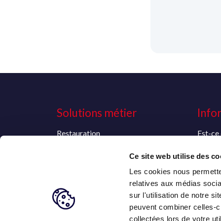
Solutions métier
Info
Restauration
Est-ce 
Retail et e-commerce
assurés
Ce site web utilise des co
Médical
Commen
Administration publique
Les cookies nous permetten
relatives aux médias socia
sur l'utilisation de notre 
peuvent combiner celles-ci
collectées lors de votre uti