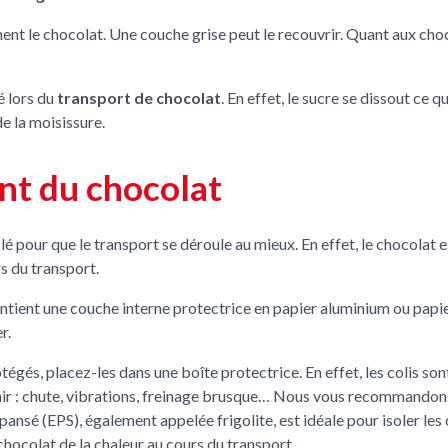
t le chocolat. Une couche grise peut le recouvrir. Quant aux chocol
é lors du
transport de chocolat
. En effet, le sucre se dissout ce 
e la moisissure.
nt du chocolat
 pour que le transport se déroule au mieux. En effet, le chocolat es
s du transport.
ntient une couche interne protectrice en papier aluminium ou papie
r.
égés, placez-les dans une boîte protectrice. En effet, les colis s
ir : chute, vibrations, freinage brusque… Nous vous recommandons a
ansé (EPS), également appelée frigolite, est idéale pour isoler le
hocolat de la chaleur au cours du transport.