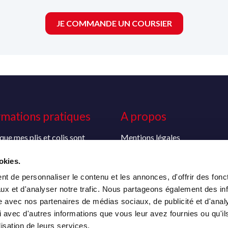
JE COMMANDE UN COURSIER
rmations pratiques
A propos
que mes plis et colis sont
Mentions légales
 ?
Conditions générales de vente
okies.
t préparer un colis ?
Politique de confidentialité
t de personnaliser le contenu et les annonces, d'offrir des fonct
ux et d'analyser notre trafic. Nous partageons également des in
site avec nos partenaires de médias sociaux, de publicité et d'anal
 avec d'autres informations que vous leur avez fournies ou qu'il
lisation de leurs services.