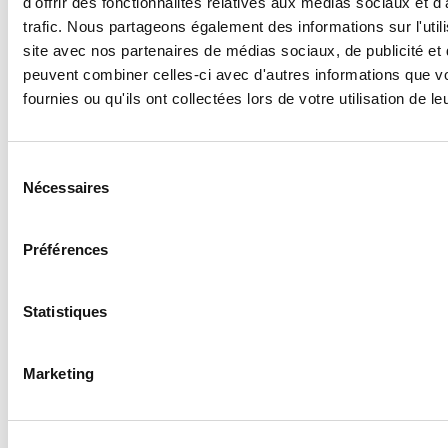
d'offrir des fonctionnalités relatives aux médias sociaux et d
trafic. Nous partageons également des informations sur l'utili
site avec nos partenaires de médias sociaux, de publicité et 
peuvent combiner celles-ci avec d'autres informations que v
fournies ou qu'ils ont collectées lors de votre utilisation de l
Le 24 septembre 2024
Sélection
Les défis de l'utilisation de véhicules électriques
Nécessaires
du
dans le secteur de la livraison express
consentement
L'utilisation de véhicules électriques dans le secteur de la
Préférences
livraison express est en pleine expansion, portée par les
préoccupations environnementales et la volonté de
réduire les émissions de CO2...
Statistiques
Lire l'article >
Marketing