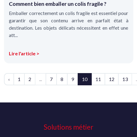
Comment bien emballer un colis fragile ?
Emballer correctement un colis fragile est essentiel pour
garantir que son contenu arrive en parfait état à
destination. Les objets délicats nécessitent en effet une
att...
Lire l'article >
‹
1
2
...
7
8
9
10
11
12
13
.
Solutions métier