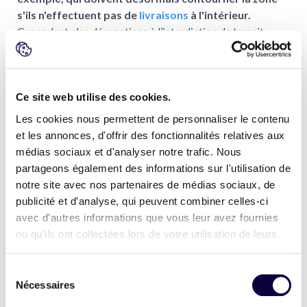
s'ils n'effectuent pas de
livraisons
à l'intérieur.
Cependant, des dérogations à l’interdiction de transit
existent pour certains professionnels tels que les taxis et
VTC, ainsi que les artisans ou prestataires éligibles à un
abonnement de stationnement «professionnel mobile» à
Paris.
Ce site web utilise des cookies.
Les cookies nous permettent de personnaliser le contenu
Les visiteurs et touristes
et les annonces, d'offrir des fonctionnalités relatives aux
médias sociaux et d'analyser notre trafic. Nous
partageons également des informations sur l'utilisation de
Les visiteurs et touristes sont encouragés à utiliser les
notre site avec nos partenaires de médias sociaux, de
transports en commun ou à se déplacer à pied pour
publicité et d'analyse, qui peuvent combiner celles-ci
explorer l’hypercentre parisien. Cependant, ils peuvent
avec d'autres informations que vous leur avez fournies
circuler en voiture dans la ZTL pour rendre visite à un
ou qu'ils ont collectées lors de votre utilisation de leurs
résident de la zone.
services.
Sélection
Les entreprises
Nécessaires
du
consentement