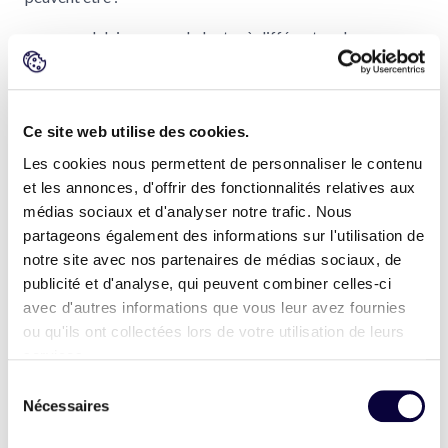
modulaires pour s'adapter à différentes charges.
pliables et emboîtables pour gagner de la place
quand elles ne sont pas utilisées.
L'
intégration de technologies avancées dans les
Ce site web utilise des cookies.
palettes
a ouvert la voie à des supports intelligents
Les cookies nous permettent de personnaliser le contenu
capables de fournir un suivi en temps réel. Équipées de
et les annonces, d'offrir des fonctionnalités relatives aux
capteurs
IoT
(
Internet des Objets
) et d'
étiquettes RFID
médias sociaux et d'analyser notre trafic. Nous
(
Identification par radiofréquence
), ces palettes offrent
partageons également des informations sur l'utilisation de
une visibilité accrue sur les flux logistiques.
notre site avec nos partenaires de médias sociaux, de
publicité et d'analyse, qui peuvent combiner celles-ci
3. Les tendances actuelles
avec d'autres informations que vous leur avez fournies
ou qu'ils ont collectées lors de votre utilisation de leurs
dans l'utilisation des palettes
services.
Sélection
La
durabilité des palettes
est devenue une priorité pour
Nécessaires
du
de nombreuses entreprises soucieuses de réduire leur
consentement
impact environnemental. Qu'elles soient recyclées ou